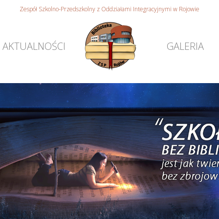
Zespół Szkolno-Przedszkolny z Oddziałami Integracyjnymi w Rojowie
AKTUALNOŚCI
GALERIA