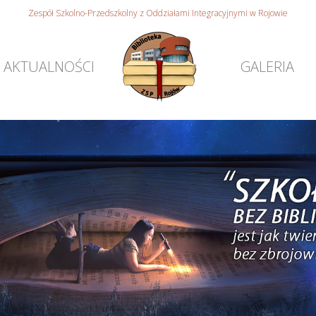
Zespół Szkolno-Przedszkolny z Oddziałami Integracyjnymi w Rojowie
AKTUALNOŚCI
GALERIA