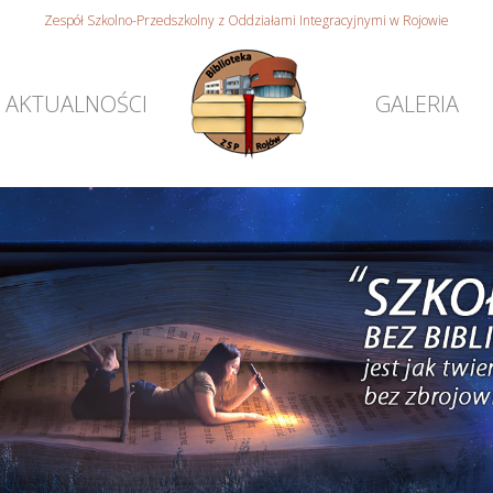
Zespół Szkolno-Przedszkolny z Oddziałami Integracyjnymi w Rojowie
AKTUALNOŚCI
GALERIA