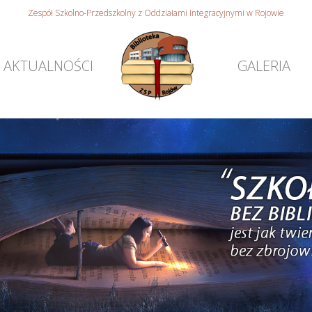
Zespół Szkolno-Przedszkolny z Oddziałami Integracyjnymi w Rojowie
AKTUALNOŚCI
GALERIA