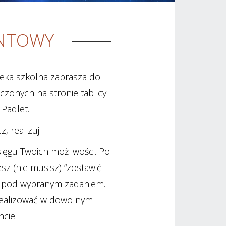
ENTOWY
oteka szkolna zaprasza do
czonych na stronie tablicy
 Padlet.
, realizuj!
ięgu Twoich możliwości. Po
sz (nie musisz) “zostawić
et pod wybranym zadaniem.
realizować w dowolnym
cie.