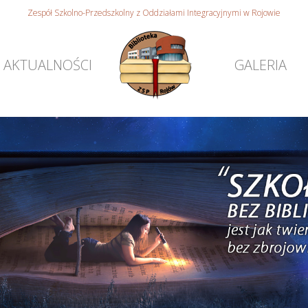
Zespół Szkolno-Przedszkolny z Oddziałami Integracyjnymi w Rojowie
AKTUALNOŚCI
GALERIA