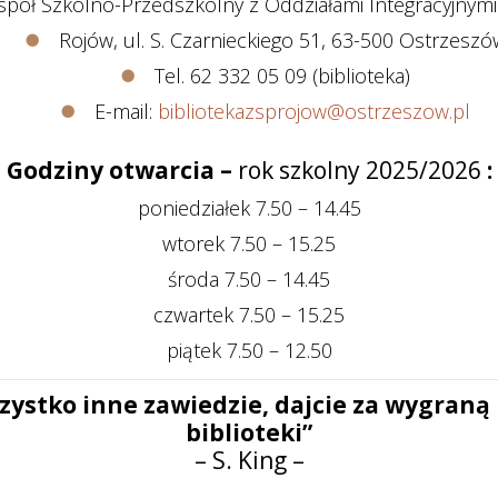
spół Szkolno-Przedszkolny z Oddziałami Integracyjnymi
Rojów, ul. S. Czarnieckiego 51, 63-500 Ostrzeszó
Tel. 62 332 05 09 (biblioteka)
E-mail:
bibliotekazsprojow@ostrzeszow.pl
Godziny otwarcia –
rok szkolny 2025/2026
:
poniedziałek 7.50 – 14.45
wtorek 7.50 – 15.25
środa 7.50 – 14.45
czwartek 7.50 – 15.25
piątek 7.50 – 12.50
zystko inne zawiedzie, dajcie za wygraną i
biblioteki”
– S. King –