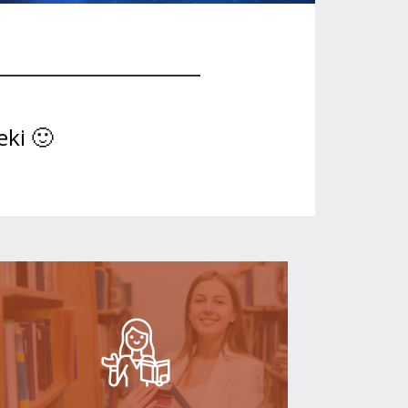
eki 🙂