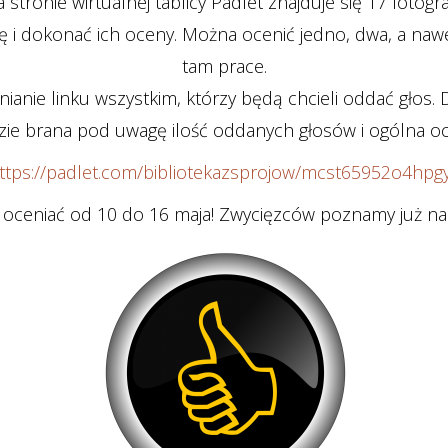
 stronie wirtualnej tablicy Padlet znajduje się 17 fotograf
ę i dokonać ich oceny. Można ocenić jedno, dwa, a na
tam prace.
anie linku wszystkim, którzy będą chcieli oddać głos.
ie brana pod uwagę ilość oddanych głosów i ogólna o
ttps://padlet.com/bibliotekazsprojow/mcst65952o4hpg
 oceniać od 10 do 16 maja! Zwycięzców poznamy już na