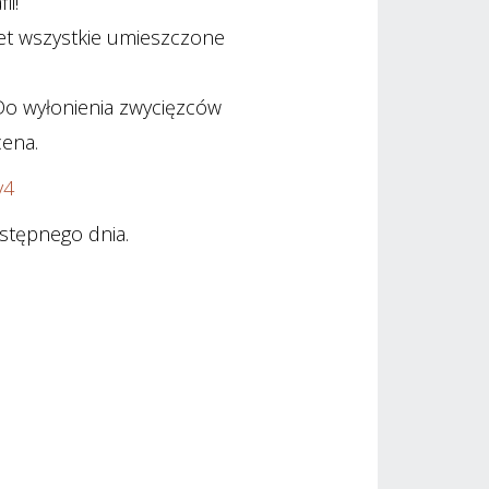
ii!
wet wszystkie umieszczone
 Do wyłonienia zwycięzców
cena.
y4
stępnego dnia.