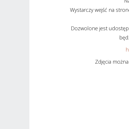
Na
Wystarczy wejść na stron
Dozwolone jest udostępni
będz
h
Zdjęcia można