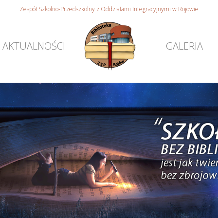
Zespół Szkolno-Przedszkolny z Oddziałami Integracyjnymi w Rojowie
AKTUALNOŚCI
GALERIA