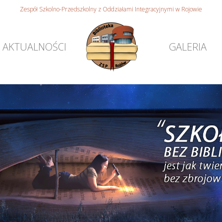
Zespół Szkolno-Przedszkolny z Oddziałami Integracyjnymi w Rojowie
AKTUALNOŚCI
GALERIA