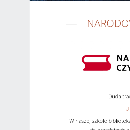
NARODOW
Duda trad
TU
W naszej szkole bibliote