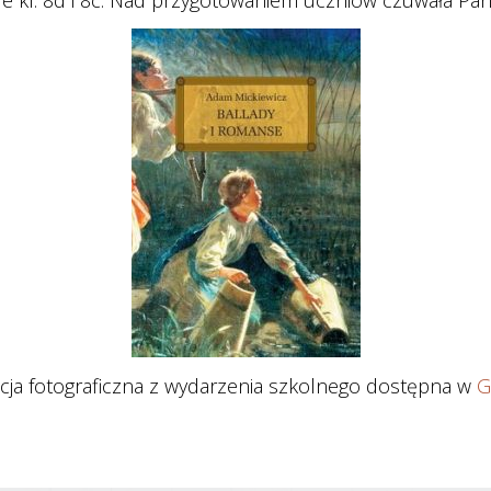
le kl. 8d i 8c. Nad przygotowaniem uczniów czuwała Pani
cja fotograficzna z wydarzenia szkolnego dostępna w
G