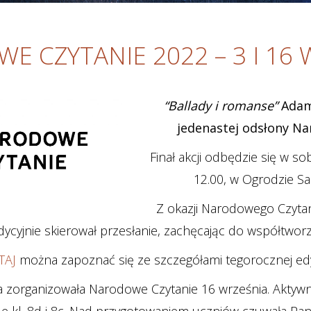
E CZYTANIE 2022 – 3 I 16 
“Ballady i romanse”
Adama
jedenastej odsłony N
Finał akcji odbędzie się w s
12.00, w Ogrodzie S
Z okazji Narodowego Czyta
ycyjnie skierował przesłanie, zachęcając do współtworze
TAJ
można zapoznać się ze szczegółami tegorocznej edyc
ka zorganizowała Narodowe Czytanie 16 września. Aktywn