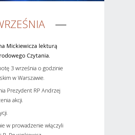
WRZEŚNIA
 Mickiewicza lekturą
arodowego Czytania.
obotę 3 września o godzinie
askim w Warszawie.
nia Prezydent RP Andrzej
nia akcji.
ji.
ie w prowadzenie włączyli