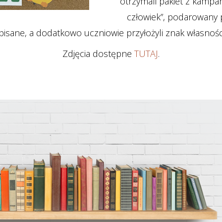
otrzymali pakiet z kampani
człowiek”, podarowany p
sane, a dodatkowo uczniowie przyłożyli znak własności
Zdjęcia dostępne
TUTAJ
.