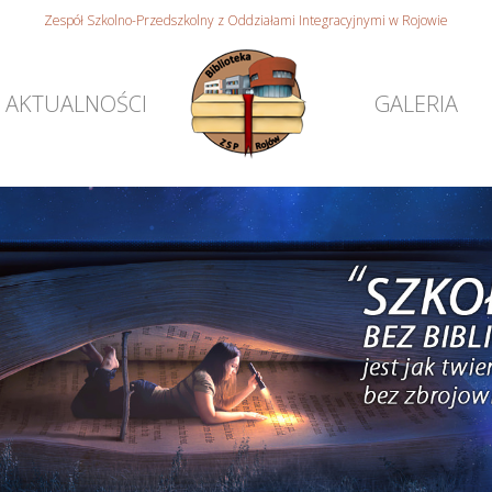
Zespół Szkolno-Przedszkolny z Oddziałami Integracyjnymi w Rojowie
AKTUALNOŚCI
GALERIA