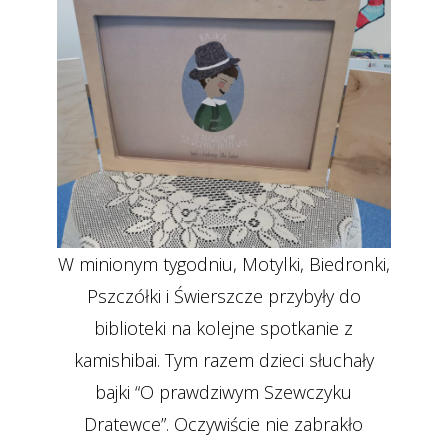
W minionym tygodniu, Motylki, Biedronki,
Pszczółki i Świerszcze przybyły do
biblioteki na kolejne spotkanie z
kamishibai.
Tym razem dzieci słuchały
bajki “O prawdziwym Szewczyku
Dratewce”. Oczywiście nie zabrakło