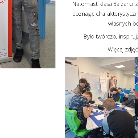
Natomiast klasa 8a zanurz
poznając charakterystyczny
własnych b
Było twórczo, inspiruj
Więcej zdję