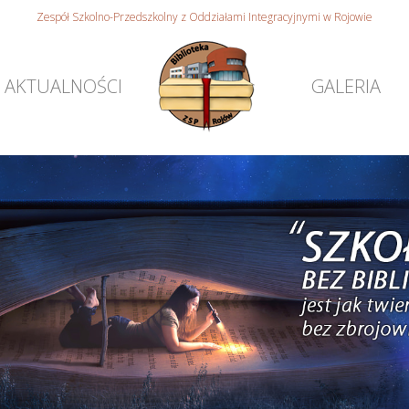
Zespół Szkolno-Przedszkolny z Oddziałami Integracyjnymi w Rojowie
AKTUALNOŚCI
GALERIA