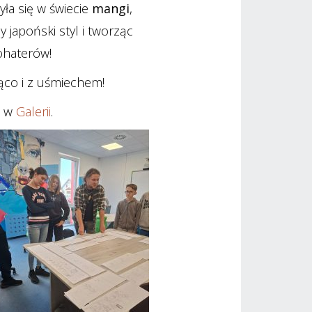
yła się w świecie
mangi
,
 japoński styl i tworząc
ohaterów!
ąco i z uśmiechem! ️️
ć w
Galerii
.