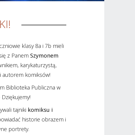
I!
zniowie klasy 8a i 7b mieli
 się z Panem
Szymonem
ikiem, karykaturzystą,
i autorem komiksów! ‍
m Biblioteka Publiczna w
 Dziękujemy!
wali tajniki
komiksu i
powiadać historie obrazem i
ne portrety.