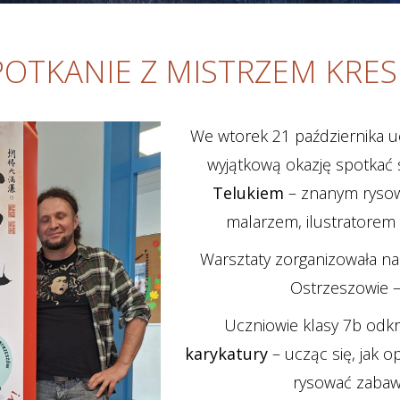
POTKANIE Z MISTRZEM KRESK
We wtorek 21 października uc
wyjątkową okazję spotkać
Telukiem
– znanym rysown
malarzem, ilustratorem 
Warsztaty zorganizowała na
Ostrzeszowie –
Uczniowie klasy 7b odkry
karykatury
– ucząc się, jak o
rysować zabaw